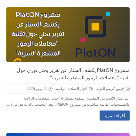
مشروع PlatON يكشف الستار عن تقرير بحثي ثوري حول
تقنية "معاملات الرموز المشفرة السرية"
فريق كريبتو العرب
أخبار العملات الرقمية
22 يونيو 2026
على مدار الأسبوعين المقبلين، سنقوم بمشاركة أحدث المعلومات الرائجة
والمستجدات القادمة مباشرة من مشروع PlatON ، وهذا التحديث بالذات هو أمر لا ...
أقراء المزيد