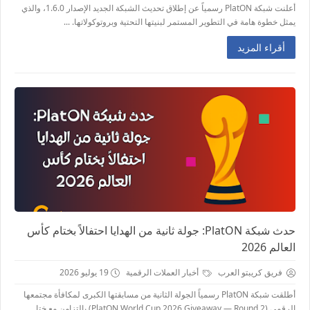
أعلنت شبكة PlatON رسمياً عن إطلاق تحديث الشبكة الجديد الإصدار 1.6.0، والذي
يمثل خطوة هامة في التطوير المستمر لبنيتها التحتية وبروتوكولاتها. ...
أقراء المزيد
حدث شبكة PlatON: جولة ثانية من الهدايا احتفالاً بختام كأس
العالم 2026
فريق كريبتو العرب
أخبار العملات الرقمية
19 يوليو 2026
أطلقت شبكة PlatON رسمياً الجولة الثانية من مسابقتها الكبرى لمكافأة مجتمعها
الرقمي (PlatON World Cup 2026 Giveaway — Round 2) بالتزامن مع ختا...