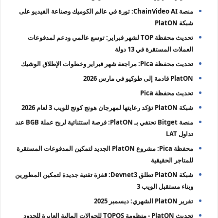
منصة ChainVideo AI: ثورة في عالم الكوميك وصناعة الفيديو على
شبكة PlatON
تحديث محفظة TOP لشهر فبراير: توسع عالمي ودعم لمدفوعات
العملات المستقرة في 13 دولة
تحديث محفظة Pica: مراجعة شهر فبراير وخطوات الإطلاق الوشيك
PlatON قادمة إلى طوكيو في مارس 2026
تحديث محفظة Pica
شبكة PlatON تؤكد رعايتها لمهرجان هونج كونج للويب 3 لعام 2026
منصة Bitget تحتفي بـ PlatON: فرصة استثنائية لربح عملة BGB عند
تداول LAT
محفظة Pica: مشروع PlatON الجديد لتمكين المدفوعات المستقرة
للمتاجر الحقيقية
شبكة PlatON تطلق Devnet3: قفزة تقنية جديدة لتمكين المطورين
وبناء مستقبل الويب 3
تقرير PlatON الشهري: ديسمبر 2025
تحديث PlatON - منظومة TOPOS للحوالات المالية العابرة للحدود