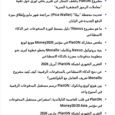
مشروع PlatON يكشف الستار عن تقرير بحثي ثوري حول تقنية
"معاملات الرموز المشفرة السرية"
تحديث محفظة "بيكا" (Pica Wallet): مراجعة شهر مايو وإطلاق ميزة
الدفع الجديدة في اليابان
ما هو مشروع Nexus؟ دليل مبسط لثورة المدفوعات عبر الذكاء
الاصطناعي
ملخص مشاركة PlatON في مؤتمر Money2020 هونغ كونغ
بنية بروتوكول Nexus وتكامله: Monallo يخطو خطوة كبرى نحو
منظومة مدفوعات معززة بالذكاء الاصطناعي
التقرير الشهري لشبكة PlatON: أبريل 2026
عن دمج الذكاء الاصطناعي بالمدفوعات الرقمية: كيف يُعيد مشروع
Monallo تعريف التعامل مع البلوكشين؟
بين هونغ كونغ وبانكوك: PlatON ترسم مستقبل المدفوعات الرقمية
في أسبوع واحد
PlatON في قلب العاصمة التايلاندية: استعراض مستقبل المدفوعات
في مؤتمر Money20/20 Asia
التقرير الشهري لشبكة PlatON: مارس 2026