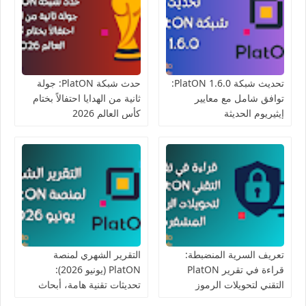
تحديث شبكة PlatON 1.6.0:
حدث شبكة PlatON: جولة
توافق شامل مع معايير
ثانية من الهدايا احتفالاً بختام
إيثيريوم الحديثة
كأس العالم 2026
تعريف السرية المنضبطة:
التقرير الشهري لمنصة
قراءة في تقرير PlatON
PlatON (يونيو 2026):
التقني لتحويلات الرموز
تحديثات تقنية هامة، أبحاث
المشفرة
السرية، وفعاليات مجتمعية