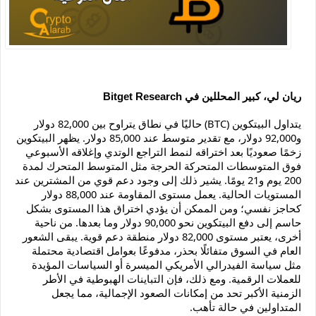
ريان لي، كبير المحللين في Bitget Research
يتداول البيتكوين (BTC) حاليًا في نطاق يتراوح بين 82,000 دولار
و92,000 دولار، مع تقدير متوسط عند 85,000 دولار. يظهر البيتكوين
زخمًا صعوديًا بعد اختراقه لنمط التراجع الوتدي وإغلاقه الأسبوعي
فوق المتوسطات المتحركة الحرجة مثل المتوسط المتحرك لمدة
200 يوم و21 يومًا. يشير ذلك إلى وجود دعم قوي من المشترين عند
المستويات الحالية. يعمل مستوى المقاومة عند 88,000 دولار
كحاجز نفسي؛ ومن الممكن أن يؤدي اختراق هذا المستوى بشكل
حاسم إلى دفع البيتكوين نحو 90,000 دولار وما بعدها. من ناحية
أخرى، يعتبر مستوى 82,000 دولار منطقة دعم قوية. يبقى الشعور
العام في السوق متفائلًا بحذر، مدفوعًا بعوامل اقتصادية محتملة
مثل سياسة الفيدرالي الأمريكي الميسرة أو السياسات المؤيدة
للعملات الرقمية. ومع ذلك، فإن التباينات الهبوطية في الأطر
الزمنية الأكبر تحد من إمكانات الصعود الإجمالية، مما يجعل
المتداولين في حالة تأهب.