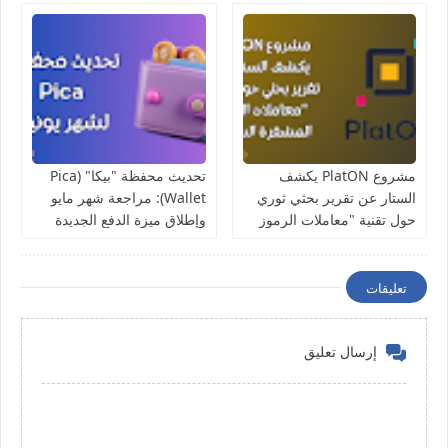
مواكبة لكأس العالم
مشروع PlatON يكشف
تحديث محفظة "بيكا" (Pica
الستار عن تقرير بحثي ثوري
Wallet): مراجعة شهر مايو
حول تقنية "معاملات الرموز
وإطلاق ميزة الدفع الجديدة
المشفرة السرية"
في اليابان
تعليقات
إرسال تعليق