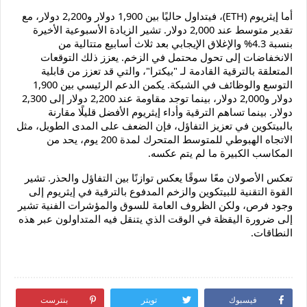
أما إيثريوم (ETH)، فيتداول حاليًا بين 1,900 دولار و2,200 دولار، مع
تقدير متوسط عند 2,000 دولار. تشير الزيادة الأسبوعية الأخيرة
بنسبة 4.3% والإغلاق الإيجابي بعد ثلاث أسابيع متتالية من
الانخفاضات إلى تحول محتمل في الزخم. يعزز ذلك التوقعات
المتعلقة بالترقية القادمة لـ "بيكترا"، والتي قد تعزز من قابلية
التوسع والوظائف في الشبكة. يكمن الدعم الرئيسي بين 1,900
دولار و2,000 دولار، بينما توجد مقاومة عند 2,200 دولار إلى 2,300
دولار. بينما تساهم الترقية وأداء إيثريوم الأفضل قليلًا مقارنة
بالبيتكوين في تعزيز التفاؤل، فإن الضعف على المدى الطويل، مثل
الاتجاه الهبوطي للمتوسط المتحرك لمدة 200 يوم، يحد من
المكاسب الكبيرة ما لم يتم عكسه.
تعكس الأصولان معًا سوقًا يعكس توازنًا بين التفاؤل والحذر. تشير
القوة التقنية للبيتكوين والزخم المدفوع بالترقية في إيثريوم إلى
وجود فرص، ولكن الظروف العامة للسوق والمؤشرات الفنية تشير
إلى ضرورة اليقظة في الوقت الذي يتنقل فيه المتداولون عبر هذه
النطاقات.
فيسبوك
تويتر
بنترست