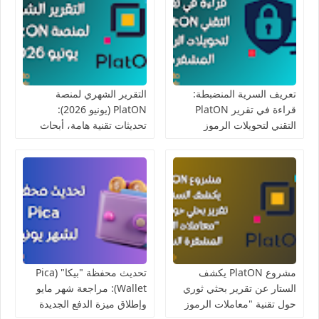
تعريف السرية المنضبطة:
التقرير الشهري لمنصة
قراءة في تقرير PlatON
PlatON (يونيو 2026):
التقني لتحويلات الرموز
تحديثات تقنية هامة، أبحاث
المشفرة
السرية، وفعاليات مجتمعية
مواكبة لكأس العالم
مشروع PlatON يكشف
تحديث محفظة "بيكا" (Pica
الستار عن تقرير بحثي ثوري
Wallet): مراجعة شهر مايو
حول تقنية "معاملات الرموز
وإطلاق ميزة الدفع الجديدة