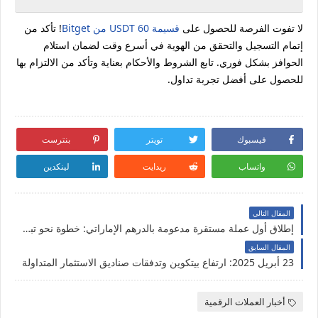
لا تفوت الفرصة للحصول على
قسيمة 60 USDT من Bitget
! تأكد من
إتمام التسجيل والتحقق من الهوية في أسرع وقت لضمان استلام
الحوافز بشكل فوري. تابع الشروط والأحكام بعناية وتأكد من الالتزام بها
للحصول على أفضل تجربة تداول.
فيسبوك
تويتر
بنترست
واتساب
ريدايت
لينكدين
المقال التالي
إطلاق أول عملة مستقرة مدعومة بالدرهم الإماراتي: خطوة نحو تبني العملات الرقمية في المنطقة
المقال السابق
23 أبريل 2025: ارتفاع بيتكوين وتدفقات صناديق الاستثمار المتداولة
أخبار العملات الرقمية