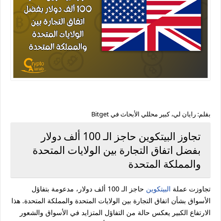
بقلم:
رايان
لي،
كبير
محللي
الأبحاث
في Bitget
تجاوز
البيتكوين
حاجز
الـ
100
ألف
دولار
بفضل
اتفاق
التجارة
بين
الولايات
المتحدة
والمملكة
المتحدة
تجاوزت
عملة
البيتكوين
حاجز
الـ
100
ألف
دولار،
مدعومة
بتفاؤل
الأسواق
بشأن
اتفاق
التجارة
بين
الولايات
المتحدة
والمملكة
المتحدة.
هذا
الارتفاع
الكبير
يعكس
حالة
من
التفاؤل
المتزايد
في
الأسواق
والشعور