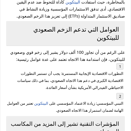
بالمخاطرة،
حيث
استفادت
البيتكوين
كأداة
للتحوط
ضد
عدم
اليقين
الاقتصادي.
أدى
تدفق
الاستثمارات
المؤسسية
وزيادة
النشاط
في
صناديق
الاستثمار
المتداولة (
ETFs)
إلى
تعزيز
هذا
الزخم
الصعودي.
العوامل
التي
تدعم
الزخم
الصعودي
للبيتكوين
على
الرغم
من
أن
تجاوز
100
ألف
دولار
يشير
إلى
زخم
قوي
وصعودي
للبيتكوين،
فإن
استدامة
هذا
الاتجاه
تعتمد
على
عدة
عوامل
رئيسية:
التطورات
الاقتصادية
الإيجابية
المستمرة:
يجب
أن
تستمر
التطورات
الاقتصادية
الكبرى
في
دعم
هذا
الاتجاه
الصعودي،
بما
في
ذلك
سياسات
الاحتياطي
الفيدرالي
الأمريكية
بشأن
أسعار
الفائدة.
التبني
المؤسسي:
زيادة
الاعتماد
المؤسسي
على
البيتكوين
تعتبر
من
العوامل
الهامة
لضمان
استمرار
هذا
الاتجاه
الصعودي.
المؤشرات
التقنية
تشير
إلى
المزيد
من
المكاسب