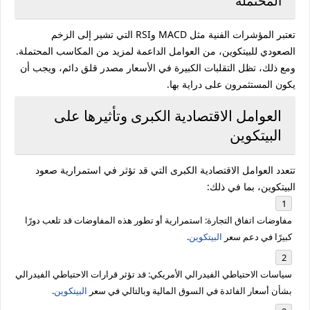
المحتملة
تعتبر
المؤشرات
الفنية
مثل
MACD
وRSI
التي
تشير
إلى
الزخم
الصعودي
للبيتكوين،
من
العوامل
الداعمة
لمزيد
من
المكاسب
المحتملة.
ومع
ذلك،
تظل
التقلبات
الكبيرة
في
الأسعار
مصدر
قلق
دائم،
ويجب
أن
يكون
المستثمرون
على
دراية
بها.
العوامل
الاقتصادية
الكبرى
وتأثيرها
على
البيتكوين
تتعدد
العوامل
الاقتصادية
الكبرى
التي
قد
تؤثر
في
استمرارية
صعود
البيتكوين،
بما
في
ذلك:
مفاوضات
اتفاق
التجارة:
استمرارية
أو
تطور
هذه
المفاوضات
قد
تلعب
دورًا
كبيرًا
في
دعم
سعر
البيتكوين
.
سياسات
الاحتياطي
الفيدرالي
الأمريكي:
قد
تؤثر
قرارات
الاحتياطي
الفيدرالي
بشأن
أسعار
الفائدة
في
السوق
المالية
وبالتالي
في
سعر
البيتكوين
.