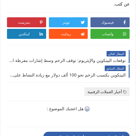
عن
كثب.
فيسبوك
تويتر
بنترست
واتساب
ريدايت
لينكدين
المقال التالي
توقعات البيتكوين والإيثريوم: توقف الزخم وسط إشارات مفرطة الحرارة وتوقعات للتصحيح في المستقبل القريب
المقال السابق
البيتكوين يكتسب الزخم نحو 100 ألف دولار مع زيادة النشاط على الشبكة
أخبار العملات الرقمية
هل اعجبك الموضوع :