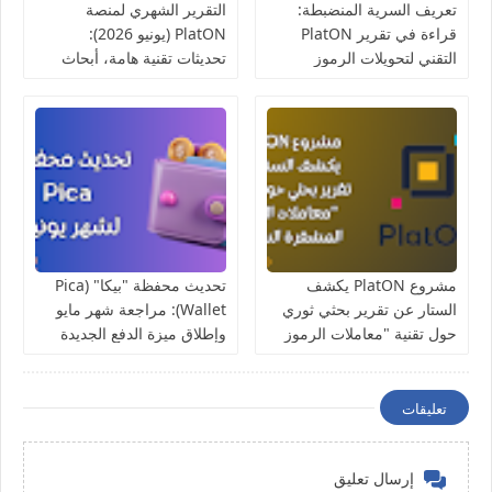
تعريف السرية المنضبطة:
التقرير الشهري لمنصة
قراءة في تقرير PlatON
PlatON (يونيو 2026):
التقني لتحويلات الرموز
تحديثات تقنية هامة، أبحاث
المشفرة
السرية، وفعاليات مجتمعية
مواكبة لكأس العالم
مشروع PlatON يكشف
تحديث محفظة "بيكا" (Pica
الستار عن تقرير بحثي ثوري
Wallet): مراجعة شهر مايو
حول تقنية "معاملات الرموز
وإطلاق ميزة الدفع الجديدة
المشفرة السرية"
في اليابان
تعليقات
إرسال تعليق