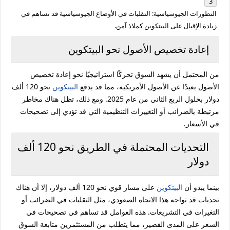
التطورات
الجيوسياسية:
التقلبات
في
الأوضاع
الجيوسياسية
قد
تساهم
في
زيادة
الإقبال
على
البيتكوين
كملاذ
آمن.
إعادة
تخصيص
الأصول
نحو
البيتكوين
من
المحتمل
أن
يشهد
السوق
تحركًا
استراتيجيًا
نحو
إعادة
تخصيص
الأصول
بعيدًا
عن
الأصول
الأمريكية،
مما
قد
يدفع
البيتكوين
نحو
120
ألف
دولار
بحلول
الربع
الثاني
من
عام
2025.
ومع
ذلك،
تظل
هناك
مخاطر
مرتبطة
بالضرائب
أو
التغييرات
التنظيمية
التي
قد
تؤدي
إلى
تصحيحات
في
الأسعار.
التحديات
المحتملة
في
الطريق
نحو
120
ألف
دولار
بينما
يبدو
أن
البيتكوين
على
مسار
قوي
نحو
120
ألف
دولار،
إلا
أن
هناك
تحديات
قد
تواجه
هذا
الاتجاه
الصعودي،
مثل
التقلبات
في
الضرائب
أو
التغيرات
في
التشريعات.
هذه
العوامل
قد
تساهم
في
تصحيحات
في
السعر
على
المدى
القصير،
مما
يتطلب
من
المستثمرين
متابعة
السوق