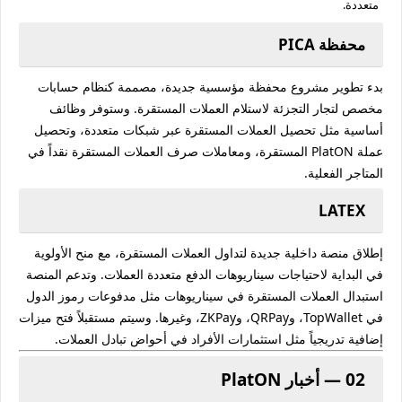
متعددة.
محفظة PICA
بدء تطوير مشروع محفظة مؤسسية جديدة، مصممة كنظام حسابات
مخصص لتجار التجزئة لاستلام العملات المستقرة. وستوفر وظائف
أساسية مثل تحصيل العملات المستقرة عبر شبكات متعددة، وتحصيل
عملة PlatON المستقرة، ومعاملات صرف العملات المستقرة نقداً في
المتاجر الفعلية.
LATEX
إطلاق منصة داخلية جديدة لتداول العملات المستقرة، مع منح الأولوية
في البداية لاحتياجات سيناريوهات الدفع متعددة العملات. وتدعم المنصة
استبدال العملات المستقرة في سيناريوهات مثل مدفوعات رموز الدول
في TopWallet، وQRPay، وZKPay، وغيرها. وسيتم مستقبلاً فتح ميزات
إضافية تدريجياً مثل استثمارات الأفراد في أحواض تبادل العملات.
02 — أخبار PlatON