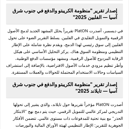
إصدار تقرير "منظومة الكريبتو والدفع في جنوب شرق
آسيا — الفلبين 2025"
في ديسمبر، أصدرت PlatON تقريراً يحلل المشهد الجديد لدمج الأصول
الرقمية والتمويل التقليدي في الفلبين. يسلط التقرير الضوء على تحول
الفلبين إلى سوق رئيسي لهذا الدمج، ويقدم نظرة شاملة على الإطار
التنظيمي ومنظومة السوق هناك. يركز التحليل الأساسي على هيكل
الرقابة المزدوج للأصول الرقمية، ومشهد مؤسسات الدفع الوطنية،
وأطر تنظيم مزودي خدمات الأصول الافتراضية، بالإضافة إلى استشراف
السياسات وحالات الاستخدام المحتملة للحوالات والعملات المستقرة.
إصدار تقرير "منظومة الكريبتو والدفع في جنوب شرق
آسيا — تايلاند 2025"
أصدرت PlatON مؤخراً تقريرها حول تايلاند، والذي يشير إلى تحولها
التدريجي لمركز عالمي للتمويل الرقمي. حيث يتم دمج نهج "الابتكار
الحذر" مع بنية تحتية للمدفوعات ذات مستوى عالمي. تتضمن الأفكار
الجوهرية للتقرير: الإطار التنظيمي لهيئة الأوراق المالية والبورصات