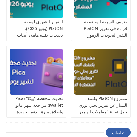
تعريف السرية المنضبطة:
التقرير الشهري لمنصة
قراءة في تقرير PlatON
PlatON (يونيو 2026):
التقني لتحويلات الرموز
تحديثات تقنية هامة، أبحاث
المشفرة
السرية، وفعاليات مجتمعية
مواكبة لكأس العالم
مشروع PlatON يكشف
تحديث محفظة "بيكا" (Pica
الستار عن تقرير بحثي ثوري
Wallet): مراجعة شهر مايو
حول تقنية "معاملات الرموز
وإطلاق ميزة الدفع الجديدة
المشفرة السرية"
في اليابان
تعليقات