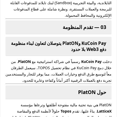
التايلاندية، والبيئة التجريبية (Sandbox) لبنك تايلاند للمدفوعات القابلة
للبرمجة والعملات المستقرة، ونظرة شاملة على قطاع المدفوعات
الإلكترونية والمحافظ المحمولة.
03 — تقدم المنظومة
KuCoin Pay وPlatON يتوصلان لتعاون لبناء منظومة
دفع Web3 بلا حدود
دخلت
KuCoin Pay
رسمياً في شراكة استراتيجية مع
PlatON
. من
خلال دمج KuCoin Pay في نظام تحصيل TOPOS، سيعمل الطرفان
معاً لتوسيع طرق الدفع وخيارات العملات، مما يوفر للتجار والمستخدمين
تجربة دفع بالعملات الرقمية أكثر أماناً وكفاءة وعابرة للحدود.
حول PlatON
PlatON هي بنية تحتية مالية مفتوحة أطلقتها وترعاها مؤسسة
LatticeX
. بناءً عليها، تقدم
Topos
حلولاً لأنظمة الدفع والمقاصة