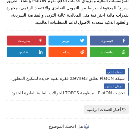
للمؤسسات المالية ومزودي خدمات الدفع. تقوم PlatON بإنشاء "طريق
سريع" للمدفوعات يربط بين التمويل التقليدي والاقتصاد الرقمي، مجهزة
بقدرات مالية احترافية مثل المعالجة عالية التردد، والمقاصة السريعة،
والعقود الذكية متعددة الأصول لدعم المتطلبات العالمية.
فيسبوك
تويتر
بنترست
واتساب
ريدايت
لينكدين
المقال التالي
شبكة PlatON تطلق Devnet3: قفزة تقنية جديدة لتمكين المطورين وبناء مستقبل الويب 3
المقال السابق
تحديث PlatON - منظومة TOPOS للحوالات المالية العابرة للحدود
أخبار العملات الرقمية
هل اعجبك الموضوع :