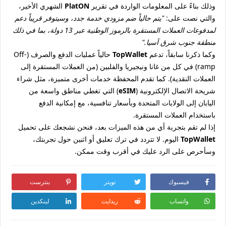
وذلك بناءً على المعلومات الواردة في تقرير
PlatON
الشهري الأخير،
والتي نصت على:
"يتم حالياً ضم مزودي خدمة جدد، وسيتوفر قريباً دعم
لمدفوعات العملات المستقرة بالرموز الوطنية عبر 13 دولة، بما في ذلك
منطقة جنوب شرق آسيا."
وكما ذكرنا سابقاً، تدعم
TopWallet
حالياً عمليات الدفع والصرف (Off-
ramp) في كل من غانا ونيجيريا والفلبين (من العملات المستقرة إلى
العملات النقدية). كما تقدم المحفظة خدمات أخرى متميزة، مثل شراء
شريحة الاتصال الإلكترونية (
eSIM
) التي تغطي مناطق واسعة من
اليابان إلى الولايات المتحدة وبأسعار تنافسية، مع إمكانية الدفع
باستخدام العملات المستقرة.
إذا لم تقم بتجربة أي من هذه الميزات بعد، فنحن نشجعك على تحميل
TopWallet
اليوم. لا تتردد في ترك تعليق أو اثنين حول تجربتك،
وسأحرص على الرد عليك في أقرب وقت ممكن.
فيسبوك
تويتر
بنترست
واتساب
ريدايت
لينكدين