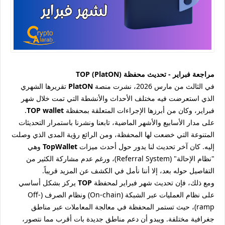
مراجعة فبراير - تحديث محفظة TOP (PlatON)
في الثالث من مارس 2026، نشرت منصة
PlatON
تقريرها الشهري
الذي استعرضت فيه مختلف الأحداث والأنشطة التي تمت خلال شهر
فبراير، وكان من أبرزها الإجراءات المتعلقة بمحفظة
TOP wallet
.
على مدار الأسابيع والأشهر الماضية، تابعنا ونشرنا باستمرار التحديثات
المتنوعة التي خضعت لها المحفظة، ومن الرائع رؤية المدى الذي وصلت
إليه. كان آخر تحديث لنا يدور حول أحدث ميزات
TopWallet
وهي
"نظام الإحالة" (Referral System)، ورغم عدم مشاركة الكثير من
التفاصيل حوله بعد، إلا أننا نأمل في الكشف عن المزيد قريباً.
ومع ذلك، فإن تحديث شهر فبراير لمحفظة
TOP
يركز بشكل أساسي
على نظام العمليات عبر الشبكة (On-chain) ونظام الصرف (Off-
ramp)، حيث تستمر المحفظة في معالجة المعاملات عبر مناطق
جغرافية مختلفة. ويبدو أن دعم مناطق جديدة بات أقرب مما نتصور،