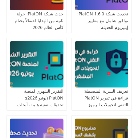
تحديث شبكة PlatON 1.6.0:
حدث شبكة PlatON: جولة
توافق شامل مع معايير
ثانية من الهدايا احتفالاً بختام
إيثيريوم الحديثة
كأس العالم 2026
تعريف السرية المنضبطة:
التقرير الشهري لمنصة
قراءة في تقرير PlatON
PlatON (يونيو 2026):
التقني لتحويلات الرموز
تحديثات تقنية هامة، أبحاث
المشفرة
السرية، وفعاليات مجتمعية
مواكبة لكأس العالم