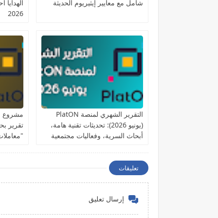
شامل مع معايير إيثيريوم الحديثة
الهدايا اح
2026
التقرير الشهري لمنصة PlatON
(يونيو 2026): تحديثات تقنية هامة،
تقرير بح
أبحاث السرية، وفعاليات مجتمعية
"معاملات
مواكبة لكأس العالم
تعليقات
إرسال تعليق