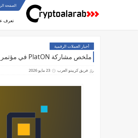
الصفحة الر
تعرف عل
أخبار العملات الرقمية
ملخص مشاركة PlatON في مؤتمر Money2020 هونغ كونغ
فريق كريبتو العرب
23 مايو 2026