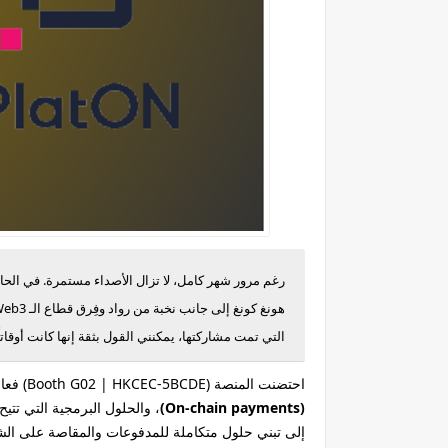
رغم مرور شهر كامل، لا تزال الأصداء مستمرة. في الحادي والعشري
هونغ كونغ إلى جانب نخبة من رواد وفِرق قطاع الـ Web3، وذلك للاحتفال بنسخة مؤتمر
التي تمت مشاركتها، يمكنني القول بثقة إنها كانت أوقات
احتضنت المنصة (Booth G02 | HKCEC-5BCDE) فعاليات الحدث، حيث تركزت النقاشات حول
(On-chain payments)
، والحلول البرمجية التي تتيح 
إلى تبني حلول متكاملة للمدفوعات والمقاصة على الشبكة (in Payment & Clearing Solutions