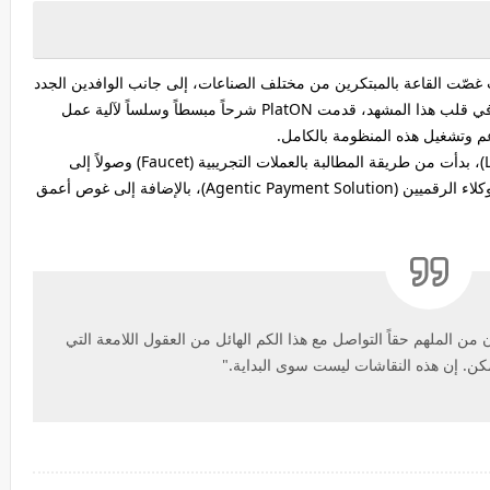
غصّت القاعة بالمبتكرين من مختلف الصناعات، إلى جانب الوافدين الجدد
الذين يتلمسون خطواتهم الأولى في عالم الـ Web3. وفي قلب هذا المشهد، قدمت PlatON شرحاً مبسطاً وسلساً لآلية عمل
 وتشغيل هذه المنظومة بالكامل.
كما شهدت الفعالية عروضاً توضيحية حية (Live demos)، بدأت من طريقة المطالبة بالعملات التجريبية (Faucet) وصولاً إلى
استعراض حلول مدفوعات ذكية متكاملة تعتمد على الوكلاء الرقميين (Agentic Payment Solution)، بالإضافة إلى غوص أعمق
 من الملهم حقاً التواصل مع هذا الكم الهائل من العقول اللامعة التي
كن. إن هذه النقاشات ليست سوى البداية."