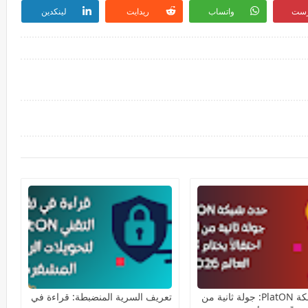
رست
واتساب
ريدايت
لينكدين
حدث شبكة PlatON: جولة ثانية من
تعريف السرية المنضبطة: قراءة في